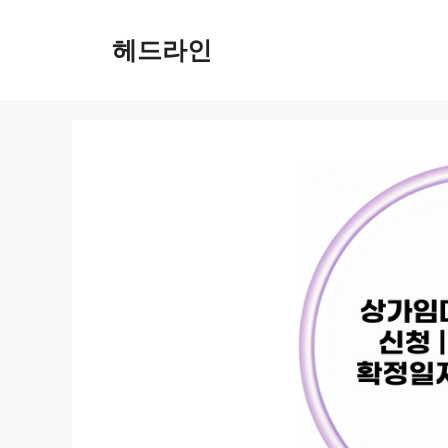
컨
텐
헤드라인
츠
로
건
너
뛰
기