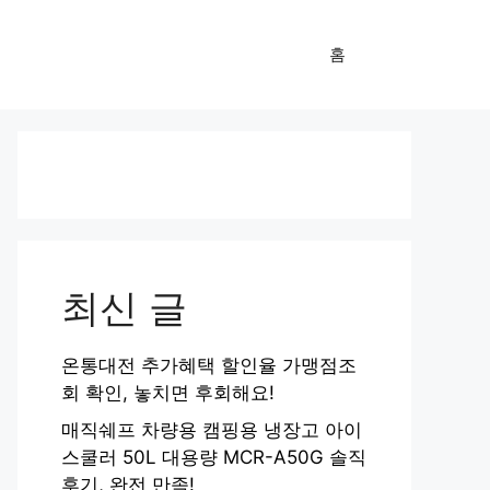
홈
최신 글
온통대전 추가혜택 할인율 가맹점조
회 확인, 놓치면 후회해요!
매직쉐프 차량용 캠핑용 냉장고 아이
스쿨러 50L 대용량 MCR-A50G 솔직
후기, 완전 만족!