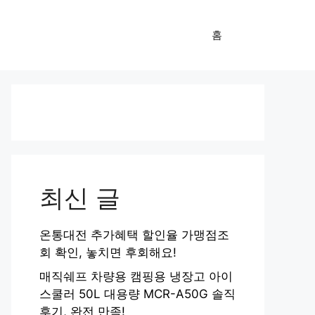
홈
최신 글
온통대전 추가혜택 할인율 가맹점조
회 확인, 놓치면 후회해요!
매직쉐프 차량용 캠핑용 냉장고 아이
스쿨러 50L 대용량 MCR-A50G 솔직
후기, 완전 만족!