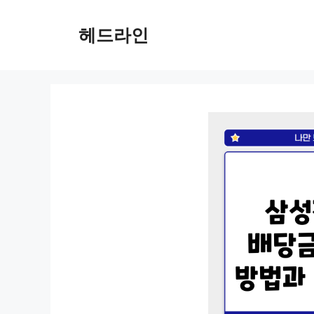
컨
텐
헤드라인
츠
로
건
너
뛰
기