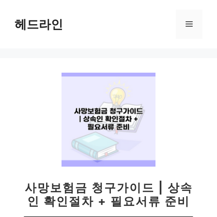
컨
텐
헤드라인
메
츠
로
뉴
건
너
뛰
기
사망보험금 청구가이드 | 상속
인 확인절차 + 필요서류 준비