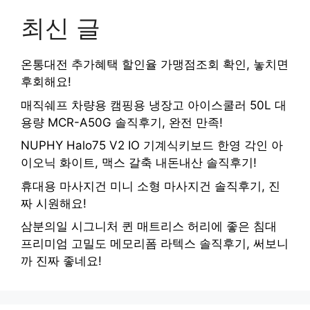
최신 글
온통대전 추가혜택 할인율 가맹점조회 확인, 놓치면
후회해요!
매직쉐프 차량용 캠핑용 냉장고 아이스쿨러 50L 대
용량 MCR-A50G 솔직후기, 완전 만족!
NUPHY Halo75 V2 IO 기계식키보드 한영 각인 아
이오닉 화이트, 맥스 갈축 내돈내산 솔직후기!
휴대용 마사지건 미니 소형 마사지건 솔직후기, 진
짜 시원해요!
삼분의일 시그니처 퀸 매트리스 허리에 좋은 침대
프리미엄 고밀도 메모리폼 라텍스 솔직후기, 써보니
까 진짜 좋네요!