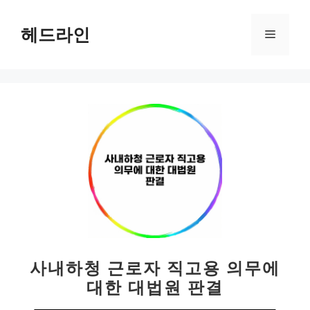
컨
텐
헤드라인
메
츠
로
뉴
건
너
뛰
기
사내하청 근로자 직고용 의무에
대한 대법원 판결