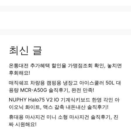
최신 글
온통대전 추가혜택 할인율 가맹점조회 확인, 놓치면
후회해요!
매직쉐프 차량용 캠핑용 냉장고 아이스쿨러 50L 대
용량 MCR-A50G 솔직후기, 완전 만족!
NUPHY Halo75 V2 IO 기계식키보드 한영 각인 아
이오닉 화이트, 맥스 갈축 내돈내산 솔직후기!
휴대용 마사지건 미니 소형 마사지건 솔직후기, 진
짜 시원해요!