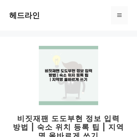
컨
텐
헤드라인
메
츠
로
뉴
건
너
뛰
기
비짓재팬 도도부현 정보 입력
방법 | 숙소 위치 등록 팁 | 지역
명 올바르게 쓰기