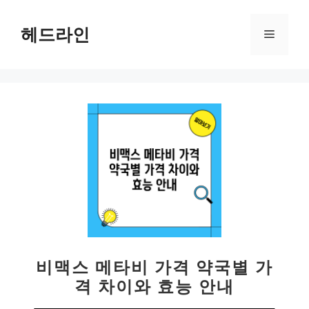
컨
텐
헤드라인
메
츠
로
뉴
건
너
뛰
기
비맥스 메타비 가격 약국별 가
격 차이와 효능 안내