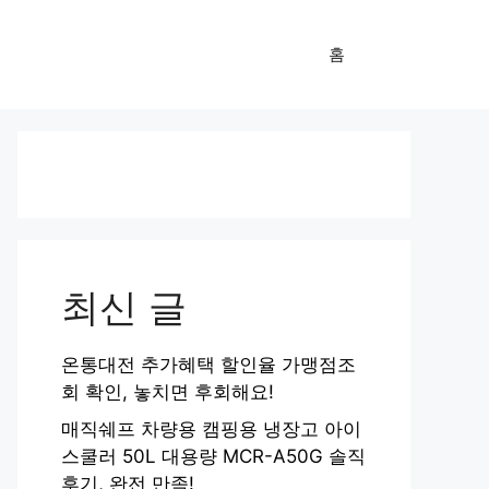
홈
최신 글
온통대전 추가혜택 할인율 가맹점조
회 확인, 놓치면 후회해요!
매직쉐프 차량용 캠핑용 냉장고 아이
스쿨러 50L 대용량 MCR-A50G 솔직
후기, 완전 만족!