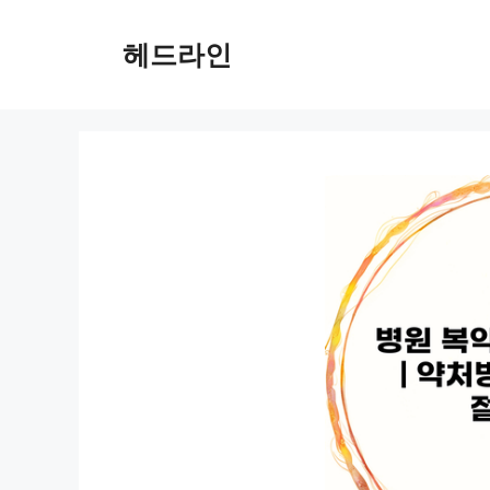
컨
텐
헤드라인
츠
로
건
너
뛰
기