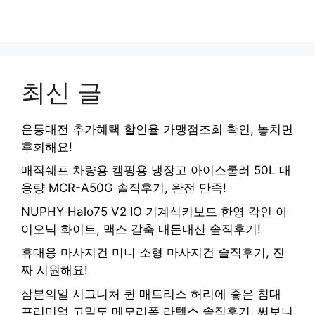
최신 글
온통대전 추가혜택 할인율 가맹점조회 확인, 놓치면
후회해요!
매직쉐프 차량용 캠핑용 냉장고 아이스쿨러 50L 대
용량 MCR-A50G 솔직후기, 완전 만족!
NUPHY Halo75 V2 IO 기계식키보드 한영 각인 아
이오닉 화이트, 맥스 갈축 내돈내산 솔직후기!
휴대용 마사지건 미니 소형 마사지건 솔직후기, 진
짜 시원해요!
삼분의일 시그니처 퀸 매트리스 허리에 좋은 침대
프리미엄 고밀도 메모리폼 라텍스 솔직후기, 써보니