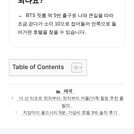
되나요?
→
BTS 칫롬 역 5번 출구로 나와 큰길을 따라
조금 걷다가 소이 10으로 접어들어 안쪽으로 들
어가면 호텔을 찾을 수 있습니다.
Table of Contents
카
태국
테
더 선 리조트 랏차부리: 랏차부리 커플/가족 힐링 추천 풀
고
빌라
리
치앙마이 올드시티 5분, 가성비 호텔 3박 솔직 후기