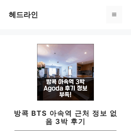
컨
텐
헤드라인
메
츠
로
뉴
건
너
뛰
기
방콕 BTS 아속역 근처 정보 없
음 3박 후기