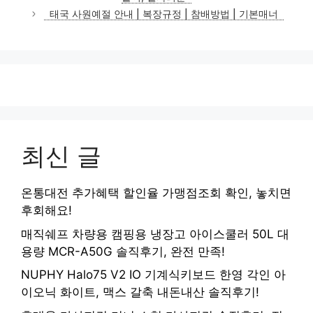
리
태국 사원예절 안내 | 복장규정 | 참배방법 | 기본매너
최신 글
온통대전 추가혜택 할인율 가맹점조회 확인, 놓치면
후회해요!
매직쉐프 차량용 캠핑용 냉장고 아이스쿨러 50L 대
용량 MCR-A50G 솔직후기, 완전 만족!
NUPHY Halo75 V2 IO 기계식키보드 한영 각인 아
이오닉 화이트, 맥스 갈축 내돈내산 솔직후기!