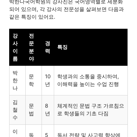
박한나국어학원의 강사진은 국어영역별로 세분화
되어 있으며, 각 강사의 전문성을 살펴보면 다음과
같은 특징이 있어요.
강
전
사
문
경
특징
이
분
력
름
야
박
문
10
학생과의 소통을 중시하여,
한
학
년
이해력을 높이는 수업 진행
나
김
문
8
체계적인 문법 구조 가르침으
철
법
년
로 학생들의 기초 다짐
수
이
독
5
독서 전략 및 사고력 향상에