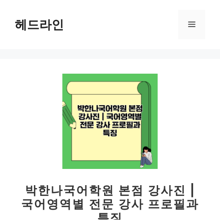
컨
텐
헤드라인
메
츠
로
뉴
건
너
뛰
기
박한나국어학원 본점 강사진 |
국어영역별 전문 강사 프로필과
특징