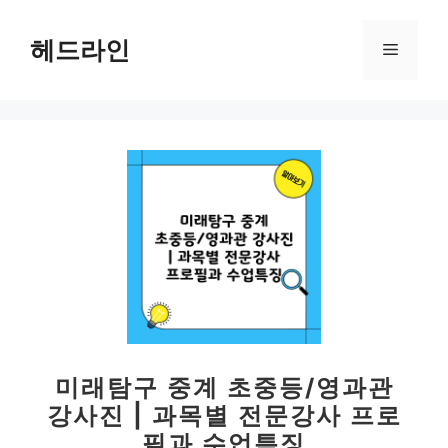
컨
텐
헤드라인
메
츠
로
뉴
건
너
뛰
기
미래탐구 중계 초중등/영과관
강사진 | 과목별 전문강사 프로
필과 수업특징