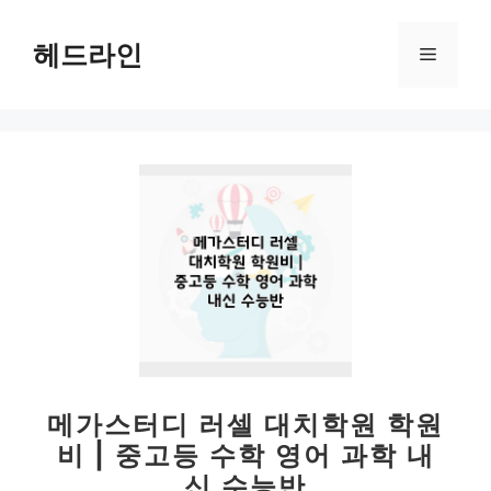
컨
텐
헤드라인
메
츠
로
뉴
건
너
뛰
기
메가스터디 러셀 대치학원 학원
비 | 중고등 수학 영어 과학 내
신 수능반