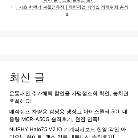
리
서초 학원가 셔틀정류장 | 차량픽업 지역별 정차위치 총정
리
최신 글
온통대전 추가혜택 할인율 가맹점조회 확인, 놓치면
후회해요!
매직쉐프 차량용 캠핑용 냉장고 아이스쿨러 50L 대
용량 MCR-A50G 솔직후기, 완전 만족!
NUPHY Halo75 V2 IO 기계식키보드 한영 각인 아
이오닉 화이트, 맥스 갈축 내돈내산 솔직후기!