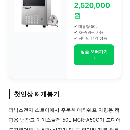
2,520,000
원
✔ 대용량 50L
✔ 차량/캠핑 사용
✔ 뛰어난 냉각 성능
상품 보러가기
→
첫인상 & 개봉기
피닉스전자 스토어에서 주문한 매직쉐프 차량용 캠
핑용 냉장고 아이스쿨러 50L MCR-A50G가 드디어
도착했어요! 묵직한 상자가 꽤 큰 편이라 개봉 전부