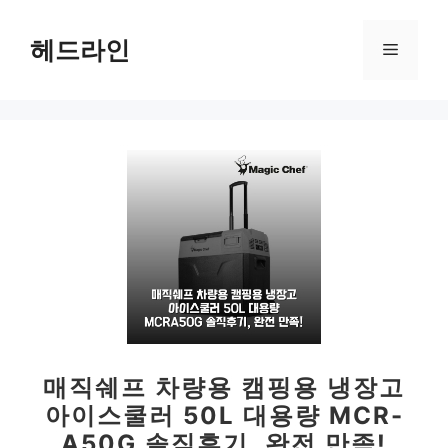
컨
텐
헤드라인
메
츠
로
뉴
건
너
뛰
기
매직쉐프 차량용 캠핑용 냉장고
아이스쿨러 50L 대용량 MCR-
A50G 솔직후기, 완전 만족!