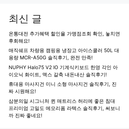
최신 글
온통대전 추가혜택 할인율 가맹점조회 확인, 놓치면
후회해요!
매직쉐프 차량용 캠핑용 냉장고 아이스쿨러 50L 대
용량 MCR-A50G 솔직후기, 완전 만족!
NUPHY Halo75 V2 IO 기계식키보드 한영 각인 아
이오닉 화이트, 맥스 갈축 내돈내산 솔직후기!
휴대용 마사지건 미니 소형 마사지건 솔직후기, 진
짜 시원해요!
삼분의일 시그니처 퀸 매트리스 허리에 좋은 침대
프리미엄 고밀도 메모리폼 라텍스 솔직후기, 써보니
까 진짜 좋네요!