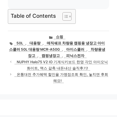
Table of Contents
카
쇼핑
테
태
50L
,
대용량
,
매직쉐프 차량용 캠핑용 냉장고 아이
고
그
스쿨러 50L 대용량 MCR-A50G
,
아이스쿨러
,
차량용냉
리
장고
,
캠핑냉장고
,
피닉스전자
NUPHY Halo75 V2 IO 기계식키보드 한영 각인 아이오닉
화이트, 맥스 갈축 내돈내산 솔직후기!
온통대전 추가혜택 할인율 가맹점조회 확인, 놓치면 후회
해요!