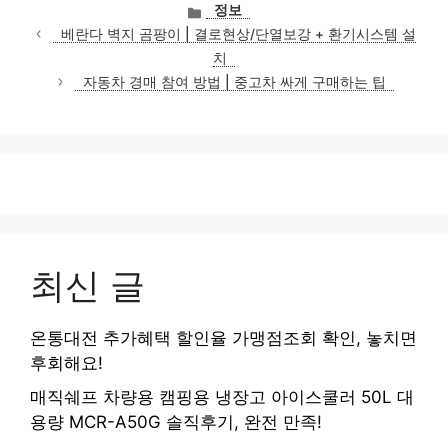
카
정보
테
베란다 벽지 곰팡이 | 결로현상/단열보강 + 환기시스템 설
고
치
리
자동차 경매 참여 방법 | 중고차 싸게 구매하는 팁
최신 글
온통대전 추가혜택 할인율 가맹점조회 확인, 놓치면
후회해요!
매직쉐프 차량용 캠핑용 냉장고 아이스쿨러 50L 대
용량 MCR-A50G 솔직후기, 완전 만족!