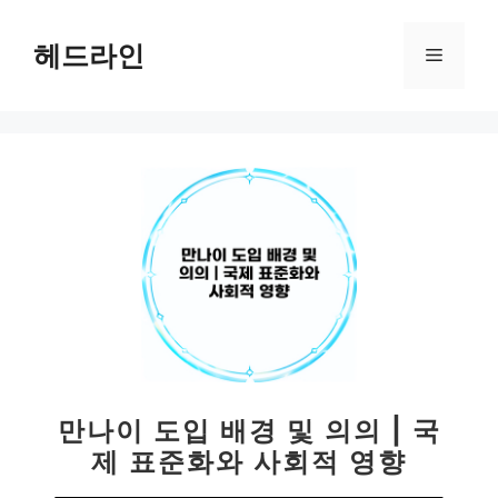
컨
텐
헤드라인
메
츠
로
뉴
건
너
뛰
기
만나이 도입 배경 및 의의 | 국
제 표준화와 사회적 영향