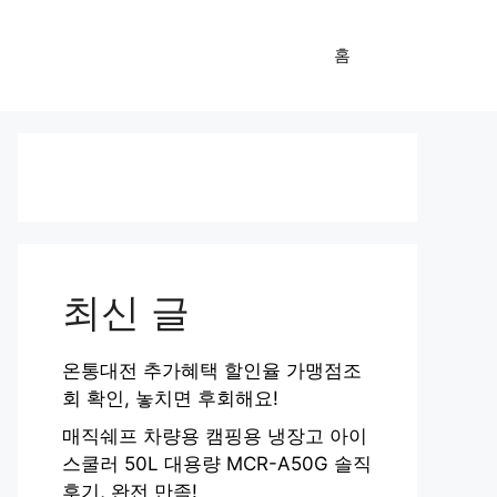
홈
최신 글
온통대전 추가혜택 할인율 가맹점조
회 확인, 놓치면 후회해요!
매직쉐프 차량용 캠핑용 냉장고 아이
스쿨러 50L 대용량 MCR-A50G 솔직
후기, 완전 만족!