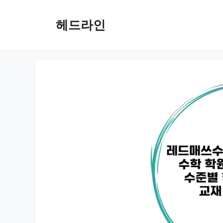
컨
텐
헤드라인
츠
로
건
너
뛰
기