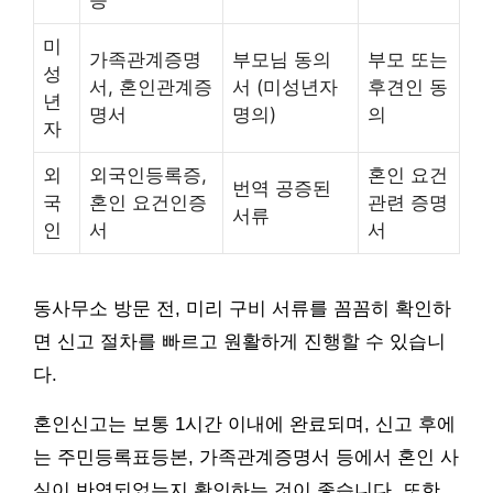
미
가족관계증명
부모님 동의
부모 또는
성
서, 혼인관계증
서 (미성년자
후견인 동
년
명서
명의)
의
자
외
외국인등록증,
혼인 요건
번역 공증된
국
혼인 요건인증
관련 증명
서류
인
서
서
동사무소 방문 전, 미리 구비 서류를 꼼꼼히 확인하
면 신고 절차를 빠르고 원활하게 진행할 수 있습니
다.
혼인신고는 보통 1시간 이내에 완료되며, 신고 후에
는 주민등록표등본, 가족관계증명서 등에서 혼인 사
실이 반영되었는지 확인하는 것이 좋습니다. 또한,