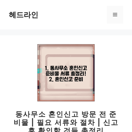
컨
텐
헤드라인
메
츠
로
뉴
건
너
뛰
기
동사무소 혼인신고 방문 전 준
비물 | 필요 서류와 절차 | 신고
후 확인할 것들 총정리