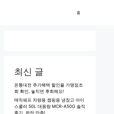
홈
최신 글
온통대전 추가혜택 할인율 가맹점조
회 확인, 놓치면 후회해요!
매직쉐프 차량용 캠핑용 냉장고 아이
스쿨러 50L 대용량 MCR-A50G 솔직
후기, 완전 만족!