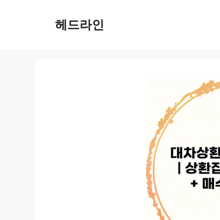
컨
텐
헤드라인
츠
로
건
너
뛰
기