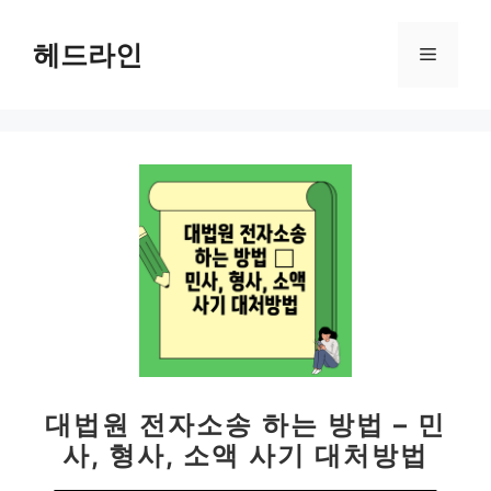
컨
텐
헤드라인
메
츠
로
뉴
건
너
뛰
기
대법원 전자소송 하는 방법 – 민
사, 형사, 소액 사기 대처방법