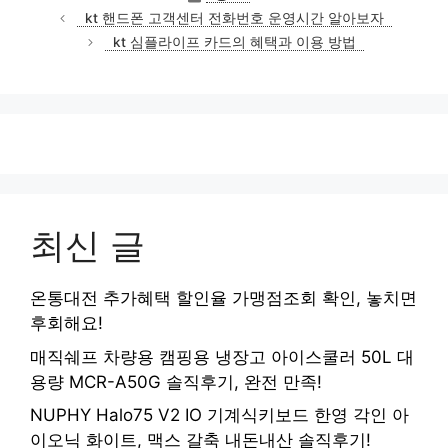
테
kt 핸드폰 고객센터 전화번호 운영시간 알아보자
고
kt 심플라이프 카드의 혜택과 이용 방법
리
최신 글
온통대전 추가혜택 할인율 가맹점조회 확인, 놓치면
후회해요!
매직쉐프 차량용 캠핑용 냉장고 아이스쿨러 50L 대
용량 MCR-A50G 솔직후기, 완전 만족!
NUPHY Halo75 V2 IO 기계식키보드 한영 각인 아
이오닉 화이트, 맥스 갈축 내돈내산 솔직후기!