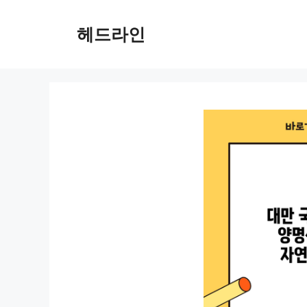
컨
텐
헤드라인
츠
로
건
너
뛰
기