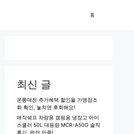
홈
최신 글
온통대전 추가혜택 할인율 가맹점조
회 확인, 놓치면 후회해요!
매직쉐프 차량용 캠핑용 냉장고 아이
스쿨러 50L 대용량 MCR-A50G 솔직
후기, 완전 만족!