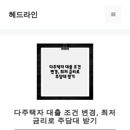
컨
텐
헤드라인
메
츠
로
뉴
건
너
뛰
기
다주택자 대출 조건 변경, 최저
금리로 주담대 받기