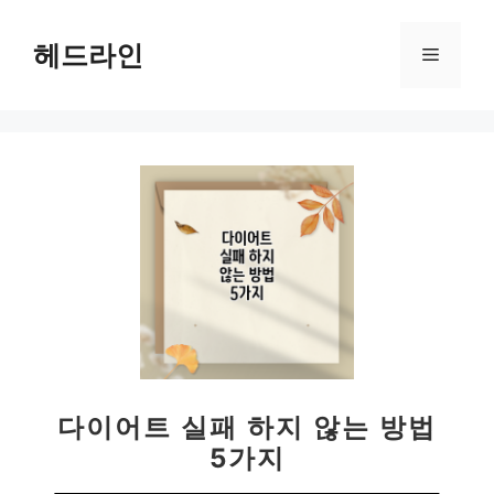
컨
텐
헤드라인
메
츠
로
뉴
건
너
뛰
기
다이어트 실패 하지 않는 방법
5가지