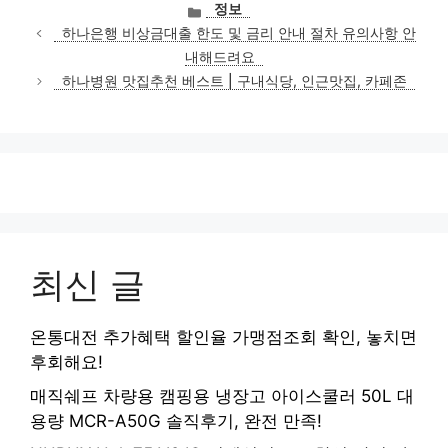
카
정보
테
하나은행 비상금대출 한도 및 금리 안내 절차 유의사항 안
고
내해드려요
리
하나병원 맛집추천 베스트 | 구내식당, 인근맛집, 카페존
최신 글
온통대전 추가혜택 할인율 가맹점조회 확인, 놓치면
후회해요!
매직쉐프 차량용 캠핑용 냉장고 아이스쿨러 50L 대
용량 MCR-A50G 솔직후기, 완전 만족!