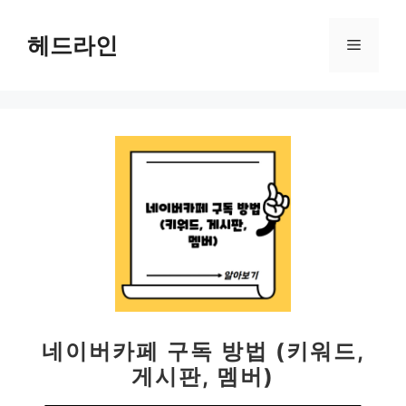
컨
텐
헤드라인
메
츠
로
뉴
건
너
뛰
기
네이버카페 구독 방법 (키워드,
게시판, 멤버)