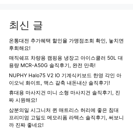
최신 글
온통대전 추가혜택 할인율 가맹점조회 확인, 놓치면
후회해요!
매직쉐프 차량용 캠핑용 냉장고 아이스쿨러 50L 대
용량 MCR-A50G 솔직후기, 완전 만족!
NUPHY Halo75 V2 IO 기계식키보드 한영 각인 아
이오닉 화이트, 맥스 갈축 내돈내산 솔직후기!
휴대용 마사지건 미니 소형 마사지건 솔직후기, 진
짜 시원해요!
삼분의일 시그니처 퀸 매트리스 허리에 좋은 침대
프리미엄 고밀도 메모리폼 라텍스 솔직후기, 써보니
까 진짜 좋네요!