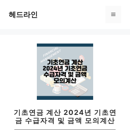
컨
텐
헤드라인
메
츠
로
뉴
건
너
뛰
기
기초연금 계산 2024년 기초연
금 수급자격 및 금액 모의계산