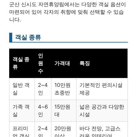
군산 신시도 자연휴양림에서는 다양한 객실 옵션이
마련되어 있어 각자의 취향에 맞춰 선택할 수 있습
니다.
객실 종류
인
객실 종
원
가격대
특징
류
수
일반 객
2~4
10만원
기본적인 편의시설
실
인
초중반
제공
가족 객
4~6
15만원
넓은 공간과 다양한
실
인
대
시설
프리미
2~4
20만원
바다 전망, 고급스
엄 객실
인
이상
러운 인테리어