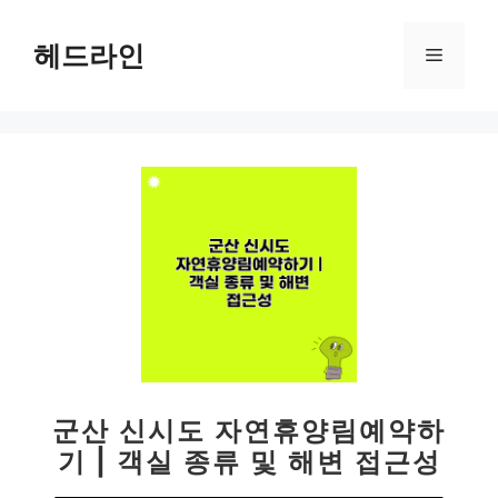
컨
텐
헤드라인
메
츠
로
뉴
건
너
뛰
기
군산 신시도 자연휴양림예약하
기 | 객실 종류 및 해변 접근성