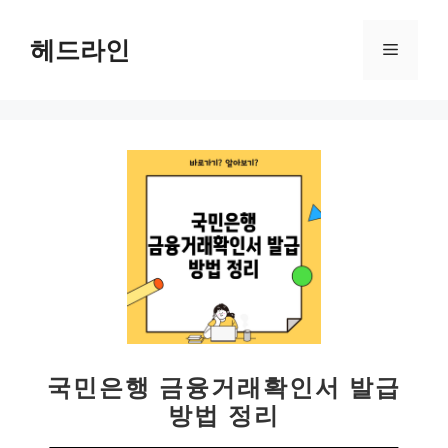
컨
텐
헤드라인
메
츠
로
뉴
건
너
뛰
기
국민은행 금융거래확인서 발급
방법 정리