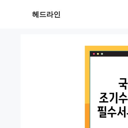
컨
텐
헤드라인
츠
로
건
너
뛰
기