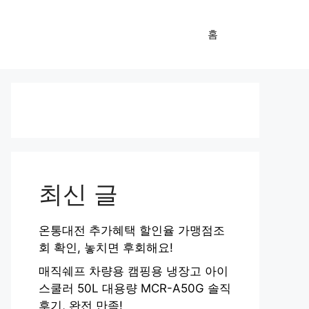
홈
최신 글
온통대전 추가혜택 할인율 가맹점조
회 확인, 놓치면 후회해요!
매직쉐프 차량용 캠핑용 냉장고 아이
스쿨러 50L 대용량 MCR-A50G 솔직
후기, 완전 만족!