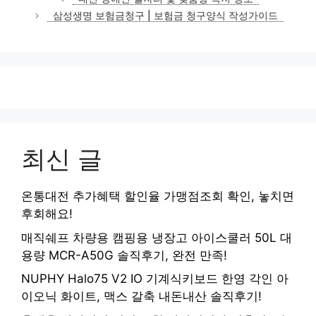
고
삼성생명 보험금청구 | 보험금 청구양식 작성가이드
리
최신 글
온통대전 추가혜택 할인율 가맹점조회 확인, 놓치면
후회해요!
매직쉐프 차량용 캠핑용 냉장고 아이스쿨러 50L 대
용량 MCR-A50G 솔직후기, 완전 만족!
NUPHY Halo75 V2 IO 기계식키보드 한영 각인 아
이오닉 화이트, 맥스 갈축 내돈내산 솔직후기!