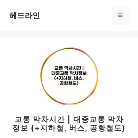
컨
텐
헤드라인
메
츠
로
뉴
건
너
뛰
기
교통 막차시간 | 대중교통 막차
정보 (+지하철, 버스, 공항철도)