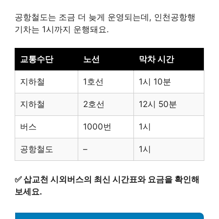
공항철도는 조금 더 늦게 운영되는데, 인천공항행
기차는 1시까지 운행돼요.
교통수단
노선
막차 시간
지하철
1호선
1시 10분
지하철
2호선
12시 50분
버스
1000번
1시
공항철도
–
1시
✅
삽교천 시외버스의 최신 시간표와 요금을 확인해
보세요.