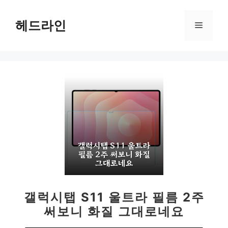
컨
텐
헤드라인
메
츠
로
뉴
건
너
뛰
기
갤럭시탭 S11 울트라 필름 2주
써보니 화질 그대로네요