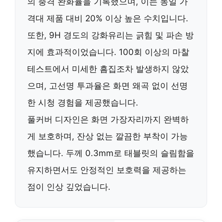
의 충격 완화율
을 기록했으며, 이는
동일 가
격대 제품 대비 20% 이상 높은 수치
입니다.
또한,
9H 경도의 강화유리
는
긁힘 및 파손 방
지
에 효과적이었습니다. 100회 이상의 마찰
테스트에서
미세한 흠집조차 발생하지 않았
으며
,
고선명 투과율
은
화면 왜곡 없이 선명
한 시청 경험
을 제공했습니다.
풀커버 디자인
은 화면 가장자리까지 완벽하
게 보호하며,
잔상 없는 깔끔한 부착
이 가능
했습니다.
두께 0.3mm
로 태블릿의 슬림함을
유지하면서도
안정적인 보호력
을 제공하는
점이 인상 깊었습니다.