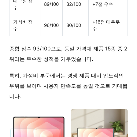
내구성 점
89/100
82/100
+7점 우수
수
가성비 점
+16점 매우우
96/100
80/100
수
수
종합 점수
93/100
으로, 동일 가격대 제품 15종 중
2
위
라는 우수한 성적을 거두었습니다.
특히,
가성비 부문
에서는 경쟁 제품 대비 압도적인
우위를 보이며 사용자 만족도를 높일 것으로 기대됩
니다.