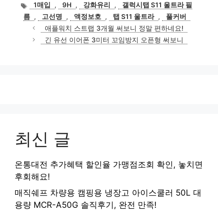
테
태
1매입
,
9H
,
강화유리
,
갤럭시탭 S11 울트라 필
고
그
름
,
고선명
,
액정보호
,
탭 S11 울트라
,
풀커버
리
애플워치 스트랩 3개월 써보니 정말 편하네요!
긴 유선 이어폰 3미터 꼬임방지 오픈형 써보니
최신 글
온통대전 추가혜택 할인율 가맹점조회 확인, 놓치면
후회해요!
매직쉐프 차량용 캠핑용 냉장고 아이스쿨러 50L 대
용량 MCR-A50G 솔직후기, 완전 만족!