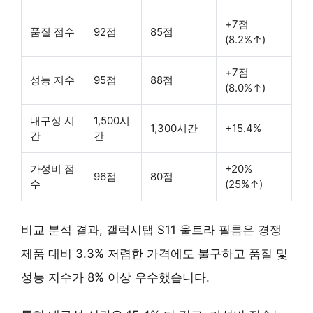
+7점
품질 점수
92점
85점
(8.2%↑)
+7점
성능 지수
95점
88점
(8.0%↑)
내구성 시
1,500시
1,300시간
+15.4%
간
간
가성비 점
+20%
96점
80점
수
(25%↑)
비교 분석 결과, 갤럭시탭 S11 울트라 필름은 경쟁
제품 대비
3.3% 저렴한 가격
에도 불구하고
품질 및
성능 지수가 8% 이상 우수
했습니다.