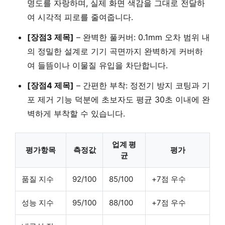
명도
를 자랑하며, 실제 화면 색감을 그대로 전달하
여 시각적 피로를 줄여줍니다.
[장점3 제목]
–
완벽한 풀커버
:
0.1mm 오차 범위 내
의 정밀한 설계로 기기 곡면까지 완벽하게 커버하
여 들뜸이나 이물질 유입을 차단합니다.
[장점4 제목]
–
간편한 부착
:
정전기 방지 코팅
과
기
포 제거 기능
덕분에 초보자도
평균 30초 이내
에 완
벽하게 부착할 수 있습니다.
업계 평
평가항목
측정값
평가
균
품질 지수
92/100
85/100
+7점 우수
성능 지수
95/100
88/100
+7점 우수