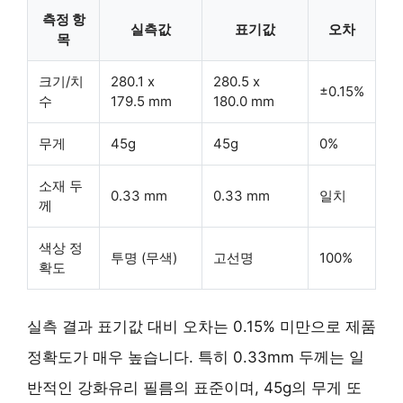
측정 항
실측값
표기값
오차
목
크기/치
280.1 x
280.5 x
±0.15%
수
179.5 mm
180.0 mm
무게
45g
45g
0%
소재 두
0.33 mm
0.33 mm
일치
께
색상 정
투명 (무색)
고선명
100%
확도
실측 결과 표기값 대비 오차는
0.15% 미만
으로 제품
정확도가 매우 높습니다. 특히
0.33mm 두께
는 일
반적인 강화유리 필름의 표준이며,
45g의 무게
또