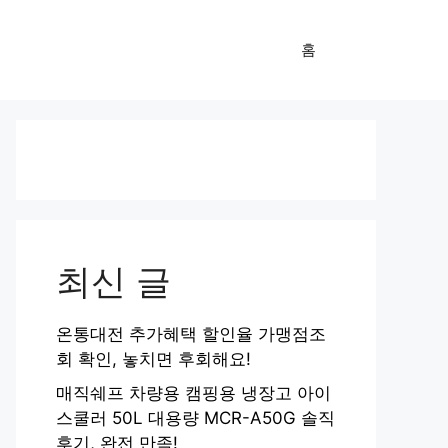
홈
최신 글
온통대전 추가혜택 할인율 가맹점조
회 확인, 놓치면 후회해요!
매직쉐프 차량용 캠핑용 냉장고 아이
스쿨러 50L 대용량 MCR-A50G 솔직
후기, 완전 만족!