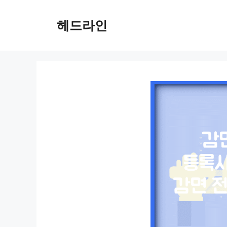
컨
텐
헤드라인
츠
로
건
너
뛰
기